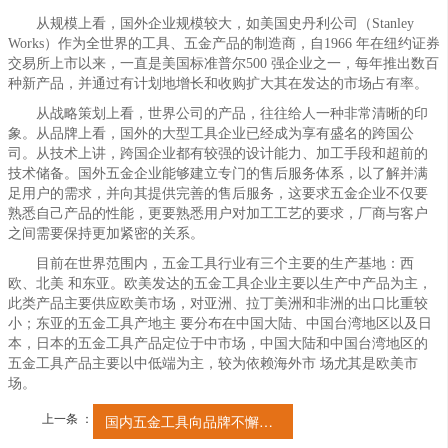
从规模上看，国外企业规模较大，如美国史丹利公司（Stanley
Works）作为全世界的工具、五金产品的制造商，自1966 年在纽约证券
交易所上市以来，一直是美国标准普尔500 强企业之一，每年推出数百
种新产品，并通过有计划地增长和收购扩大其在发达的市场占有率。
从战略策划上看，世界公司的产品，往往给人一种非常清晰的印
象。从品牌上看，国外的大型工具企业已经成为享有盛名的跨国公
司。从技术上讲，跨国企业都有较强的设计能力、加工手段和超前的
技术储备。国外五金企业能够建立专门的售后服务体系，以了解并满
足用户的需求，并向其提供完善的售后服务，这要求五金企业不仅要
熟悉自己产品的性能，更要熟悉用户对加工工艺的要求，厂商与客户
之间需要保持更加紧密的关系。
目前在世界范围内，五金工具行业有三个主要的生产基地：西
欧、北美 和东亚。欧美发达的五金工具企业主要以生产中产品为主，
此类产品主要供应欧美市场，对亚洲、拉丁美洲和非洲的出口比重较
小；东亚的五金工具产地主 要分布在中国大陆、中国台湾地区以及日
本，日本的五金工具产品定位于中市场，中国大陆和中国台湾地区的
五金工具产品主要以中低端为主，较为依赖海外市 场尤其是欧美市
场。
上一条 ：
国内五金工具向品牌不懈努力