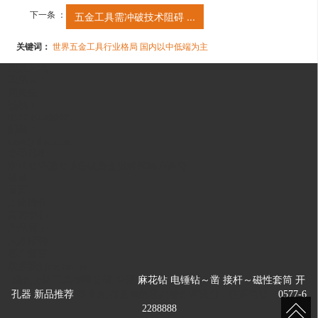
下一条 ：
五金工具需冲破技术阻碍 ...
关键词：
世界五金工具行业格局 国内以中低端为主
联系方式
联系人：
周先生
热线：
0577-62288888
邮箱：
tools@dltc.com
公司地址：
浙江省乐清市芙蓉镇黄金溪畔雁楠公路旁
菜单
首页
上钻简介
新闻中心
产品展示
人才招聘
客户留言
联系我们contact us
温州上钻工具有限公司,专营
麻花钻
电锤钻～凿
接杆～磁性套筒
开
孔器
新品推荐
等业务,有意向的客户请咨询我们，联系电话：
0577-6
2288888